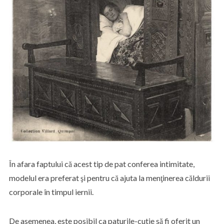
În afara faptului că acest tip de pat conferea intimitate,
modelul era preferat şi pentru că ajuta la menţinerea căldurii
corporale în timpul iernii.
De asemenea, este posibil ca paturile-cutie să fi oferit un