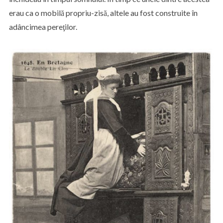
erau ca o mobilă propriu-zisă, altele au fost construite în
adâncimea pereţilor.