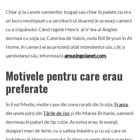
Chiar şi la casele oamenilor bogaţi sau chiar în palate, nu era
un lucru neobişnuit ca servitorii să doarmă în aceeași cameră
cu a stăpânului. Când regele Henric al V-lea al Angliei
dormea cu soţia sa, Caterina de Valois, nota Bill Bryson în At
Home, în cameră erau prezenți atât intendentul său, cât și
şambelanul său, informează
amusingplanet.com
.
Motivele pentru care erau
preferate
În Evul Mediu, multe case din zona rurală din Scoţia,
Franţa
,
din unele părţi din
Ţările de Jos
şi din Marea Britanie, oamenii
dormeau în paturi de tip cutie. Acestea erau, în esenţă,
dulapuri mari de lemn, cu o saltea înăuntru şi cu uşi care se
închideau în timpul somnului. În timp ce unele dintre acestea