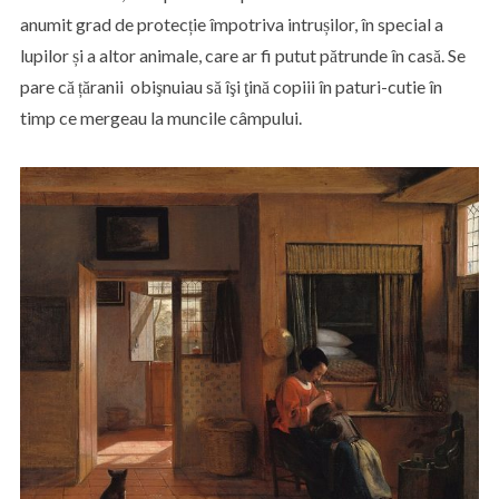
anumit grad de protecție împotriva intrușilor, în special a
lupilor și a altor animale, care ar fi putut pătrunde în casă. Se
pare că țăranii obişnuiau să îşi ţină copiii în paturi-cutie în
timp ce mergeau la muncile câmpului.