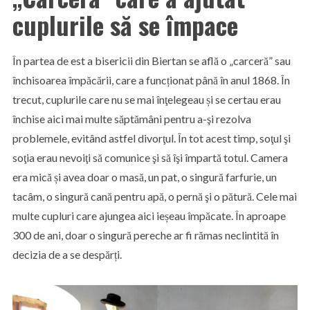
cuplurile să se împace
În partea de est a bisericii din Biertan se află o „carceră” sau
închisoarea împăcării, care a funcționat până în anul 1868. În
trecut, cuplurile care nu se mai înţelegeau și se certau erau
închise aici mai multe săptămâni pentru a-şi rezolva
problemele, evitând astfel divorţul. În tot acest timp, soţul şi
soţia erau nevoiţi să comunice şi să îşi împartă totul. Camera
era mică și avea doar o masă, un pat, o singură farfurie, un
tacâm, o singură cană pentru apă, o pernă şi o pătură. Cele mai
multe cupluri care ajungea aici ieșeau împăcate. În aproape
300 de ani, doar o singură pereche ar fi rămas neclintită în
decizia de a se despărți.