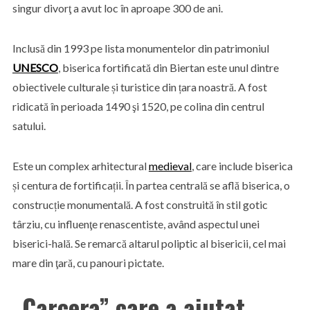
singur divorţ a avut loc în aproape 300 de ani.
Inclusă din 1993 pe lista monumentelor din patrimoniul
UNESCO
, biserica fortificată din Biertan este unul dintre
obiectivele culturale și turistice din țara noastră. A fost
ridicată în perioada 1490 şi 1520, pe colina din centrul
satului.
Este un complex arhitectural
medieval
, care include biserica
și centura de fortificații. În partea centrală se află biserica, o
construcție monumentală. A fost construită în stil gotic
târziu, cu influenţe renascentiste, având aspectul unei
biserici-hală. Se remarcă altarul poliptic al bisericii, cel mai
mare din ţară, cu panouri pictate.
„Carcera” care a ajutat