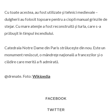
Cu toate acestea, au fost utilizate şi tehnici medievale –
dulgherii au folosit topoare pentru a ciopli manual grinzile de
stejar. Cu mare atenţie a fost reconstruită şi turla, care s-a
prăbuşit în timpul incendiului.
Catedrala Notre Dame din Paris străluceşte din nou. Este un
monument renăscut, o mândreţe naţională a francezilor şi o
clădire care merită a fi admirată.
@drenate. Foto:
Wikipedia
FACEBOOK
TWITTER