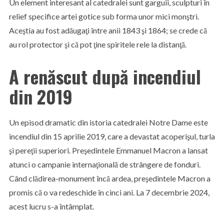
Un element interesant al catedralei sunt garguii, sculpturi în
relief specifice artei gotice sub forma unor mici monştri.
Aceştia au fost adăugaţi între anii 1843 şi 1864; se crede că
au rol protector şi că pot ţine spiritele rele la distanţă.
A renăscut după incendiul
din 2019
Un episod dramatic din istoria catedralei Notre Dame este
incendiul din 15 aprilie 2019, care a devastat acoperişul, turla
şi pereţii superiori. Preşedintele Emmanuel Macron a lansat
atunci o campanie internaţională de strângere de fonduri.
Când clădirea-monument încă ardea, preşedintele Macron a
promis că o va redeschide în cinci ani. La 7 decembrie 2024,
acest lucru s-a întâmplat.