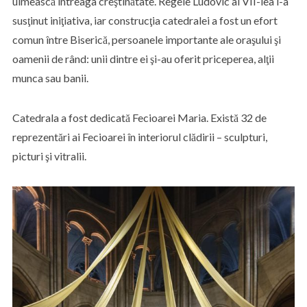
uimească întreaga creştinătate. Regele Ludovic al VII-lea i-a
susţinut iniţiativa, iar construcţia catedralei a fost un efort
comun între Biserică, persoanele importante ale oraşului şi
oamenii de rând: unii dintre ei şi-au oferit priceperea, alţii
munca sau banii.
Catedrala a fost dedicată Fecioarei Maria. Există 32 de
reprezentări ai Fecioarei în interiorul clădirii – sculpturi,
picturi şi vitralii.