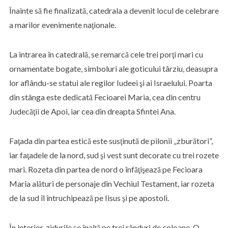
Înainte să fie finalizată, catedrala a devenit locul de celebrare
a marilor evenimente naţionale.
La intrarea în catedrală, se remarcă cele trei porţi mari cu
ornamentate bogate, simboluri ale goticului târziu, deasupra
lor aflându-se statui ale regilor Iudeei şi ai Israelului. Poarta
din stânga este dedicată Fecioarei Maria, cea din centru
Judecăţii de Apoi, iar cea din dreapta Sfintei Ana.
Faţada din partea estică este susţinută de pilonii „zburători”,
iar faţadele de la nord, sud şi vest sunt decorate cu trei rozete
mari. Rozeta din partea de nord o înfăţişează pe Fecioara
Maria alături de personaje din Vechiul Testament, iar rozeta
de la sud îl întruchipează pe Iisus şi pe apostoli.
În interior, zidurile se înalţă pe trei rânduri de coloane. O