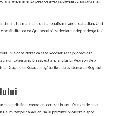
adiană, experimenta ceea ce avea să devină cunoscută mai
sentiment tot mai mare de naționalism franco-canadian. Unii
ute posibilitatea ca Quebecul să-și declare independența față
oluții și a considerat că este necesar să se promoveze
tra unitatea țării. Un aspect al planului lui Pearson de a
rea Drapelului Roșu, cu legăturile sale evidente cu Regatul
lului
 steag distinct canadian, centrat în jurul frunzei de arțar,
i-a invitat pe canadieni să își prezinte proiectele spre