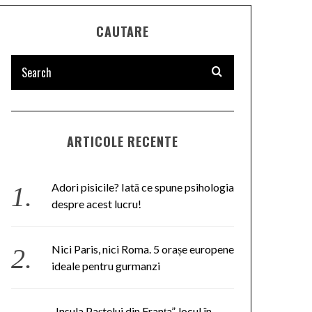
CAUTARE
ARTICOLE RECENTE
Adori pisicile? Iată ce spune psihologia
despre acest lucru!
Nici Paris, nici Roma. 5 orașe europene
ideale pentru gurmanzi
„Insula Paştelui din Franţa”, locul în