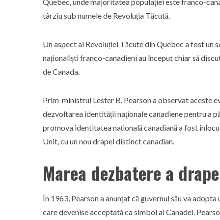
Quebec, unde majoritatea populației este franco-can
târziu sub numele de Revoluția Tăcută.
Un aspect al Revoluției Tăcute din Quebec a fost un 
naționaliști franco-canadieni au început chiar să disc
de Canada.
Prim-ministrul Lester B. Pearson a observat aceste ev
dezvoltarea identității naționale canadiene pentru a păs
promova identitatea națională canadiană a fost înlocui
Unit, cu un nou drapel distinct canadian.
Marea dezbatere a drape
În 1963, Pearson a anunțat că guvernul său va adopta un
care devenise acceptată ca simbol al Canadei. Pearson 