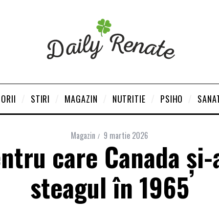
ORII
STIRI
MAGAZIN
NUTRITIE
PSIHO
SANA
Magazin
9 martie 2026
entru care Canada şi-
steagul în 1965