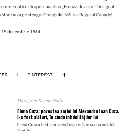
 emblematicul drapel canadian „Frunza de arțar”. Designul
și se baza pe steagul Colegiului Militar Regal al Canadei.
pe 15 decembrie 1964.
TER
PINTEREST
More from Renate Daily
Elena Cuza: povestea soţiei lui Alexandru Ioan Cuza.
I-a fost alături, în ciuda infidelităţilor lui
Elena Cuza a fost o prezenţă discretă pe scena politică,
fiind, în...