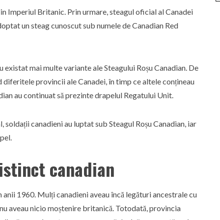
din Imperiul Britanic. Prin urmare, steagul oficial al Canadei
a adoptat un steag cunoscut sub numele de Canadian Red
au existat mai multe variante ale Steagului Roșu Canadian. De
iferitele provincii ale Canadei, în timp ce altele conțineau
an au continuat să prezinte drapelul Regatului Unit.
, soldații canadieni au luptat sub Steagul Roșu Canadian, iar
pel.
istinct canadian
în anii 1960. Mulți canadieni aveau încă legături ancestrale cu
nu aveau nicio moștenire britanică. Totodată, provincia