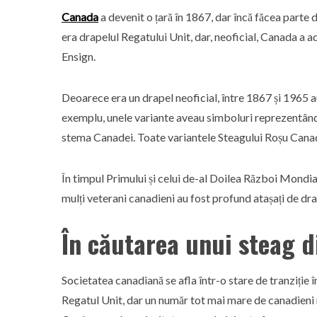
Canada
a devenit o țară în 1867, dar încă făcea parte 
era drapelul Regatului Unit, dar, neoficial, Canada 
Ensign.
Deoarece era un drapel neoficial, între 1867 și 1965 
exemplu, unele variante aveau simboluri reprezentând d
stema Canadei. Toate variantele Steagului Roșu Canadi
În timpul Primului și celui de-al Doilea Război Mondial
mulți veterani canadieni au fost profund atașați de dra
În căutarea unui steag d
Societatea canadiană se afla într-o stare de tranziție 
Regatul Unit, dar un număr tot mai mare de canadieni 