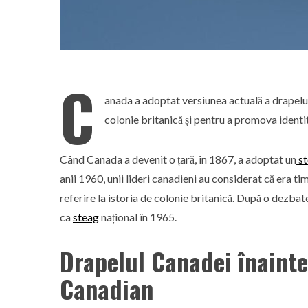
C
anada a adoptat versiunea actuală a drapelulu
colonie britanică și pentru a promova identi
Când Canada a devenit o țară, în 1867, a adoptat un
st
anii 1960, unii lideri canadieni au considerat că era ti
referire la istoria de colonie britanică. După o dezba
ca
steag
național în 1965.
Drapelul Canadei înaint
Canadian