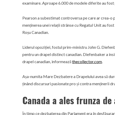
examinare. Aproape 6.000 de modele diferite au fost 
Pearson a subestimat controversa pe care ar crea-o pro
menținerea unei relații strânse cu Regatul Unit au fos
Roșu Canadian.
Liderul opoziției, fostul prim-ministru John G. Diefe
pentru un drapel distinct canadian. Diefenbaker a insi
drapel canadian, informează
thecollector.com
.
Așa-numita Mare Dezbatere a Drapelului avea să durez
ținând discursuri pasionate pro și contra menținerii d
Canada a ales frunza de 
În timp ce dezbaterea din Parlament era în desfășurar