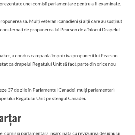
prezentate unei comisii parlamentare pentru a fi examinate.
punerea sa. Mulți veterani canadieni și alții care au susținut
t consternați de propunerea lui Pearson de a înlocui Drapelul
nbaker, a condus campania împotriva propunerii lui Pearson
stat ca drapelul Regatului Unit să facă parte din orice nou
e 37 de zile în Parlamentul Canadei, mulți parlamentari
rapelului Regatului Unit pe steagul Canadei.
arțar
e, comisia parlamentară însărcinată cu revizuirea designului