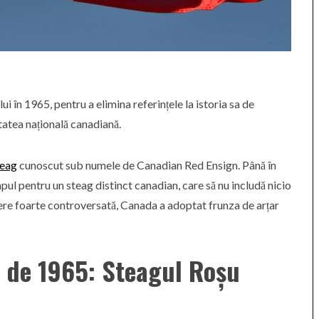
i în 1965, pentru a elimina referințele la istoria sa de
tatea națională canadiană.
eag
cunoscut sub numele de Canadian Red Ensign. Până în
mpul pentru un steag distinct canadian, care să nu includă nicio
tere foarte controversată, Canada a adoptat frunza de arțar
e de 1965: Steagul Roșu