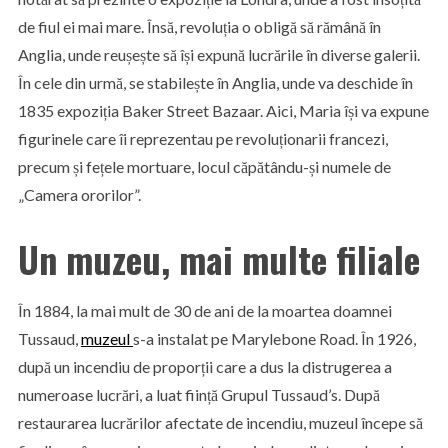
de fiul ei mai mare. Însă, revoluția o obligă să rămână în
Anglia, unde reușește să își expună lucrările în diverse galerii.
În cele din urmă, se stabilește în Anglia, unde va deschide în
1835 expoziția Baker Street Bazaar. Aici, Maria își va expune
figurinele care îi reprezentau pe revoluționarii francezi,
precum și fețele mortuare, locul căpătându-și numele de
„Camera ororilor”.
Un muzeu, mai multe filiale
În 1884, la mai mult de 30 de ani de la moartea doamnei
Tussaud,
muzeul
s-a instalat pe Marylebone Road. În 1926,
după un incendiu de proporții care a dus la distrugerea a
numeroase lucrări, a luat ființă Grupul Tussaud’s. După
restaurarea lucrărilor afectate de incendiu, muzeul începe să