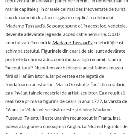
reprezentat un adevărat punct de referință în domeniul său. În
marile capitale și în orașele cel mai des frecventate de turiști
sau de oamenii de afaceri, găsim o replică a celebrului
Madame Tussaud’s. Se poate spune că în acest loc, vedetele,
devenite adevărate legende, acced către nemurire. Odată
imortalizate în ceară la
M
adame Tussaud’s
, celebritățile își
schimbă statutul. Figurinele din ceară de aici sunt adevărate
portrete la care își aduc contribuția artiști renumiți. Cum a
început totul? Nu putem vorbi despre acest faimos muzeu
fără să îi aflăm istoria. Iar povestea este legată de
fondatoarea acestui loc, Maria Grosholtz. Încă din copilărie,
ea a învățat tainele meseriei de artist-sculptor. Ea a reușit să
realizeze prima sa figurină de ceară în anul 1777, la vârsta de
16 ani. La 24 de ani, se căsătorește și devine Madame
Tussaud. Talentul îi este unanim recunoscut în Franța, însă
adevărata glorie o cunoaște în Anglia. La Muzeul Figurilor de