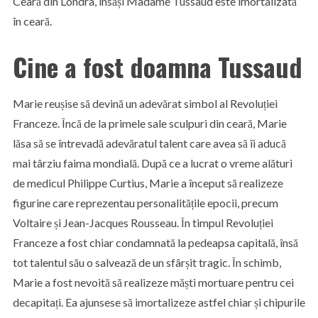
Ceară din Londra, însăși Madame Tussaud este imortalizată
în ceară.
Cine a fost doamna Tussaud
Marie reușise să devină un adevărat simbol al Revoluției
Franceze. Încă de la primele sale sculpuri din ceară, Marie
lăsa să se întrevadă adevăratul talent care avea să îi aducă
mai târziu faima mondială. După ce a lucrat o vreme alături
de medicul Philippe Curtius, Marie a început să realizeze
figurine care reprezentau personalitățile epocii, precum
Voltaire și Jean-Jacques Rousseau. În timpul Revoluției
Franceze a fost chiar condamnată la pedeapsa capitală, însă
tot talentul său o salvează de un sfârșit tragic. În schimb,
Marie a fost nevoită să realizeze măști mortuare pentru cei
decapitați. Ea ajunsese să imortalizeze astfel chiar și chipurile