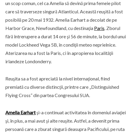
un scop comun, cel ca Amelia să devină prima femeie pilot
care să traverseze singură Atlanticul. Această reuşită a fost
posibilă pe 20 mai 1932. Amelia Earhart a decolat de pe
Harbor Grace, Newfoundland, cu destinaţia
Paris
. Zborul
fără întrerupere a durat 14 ore şi 56 de minute, la bordul unui
model Lockheed Vega 5B, în condiţii meteo neprielnice.
Aterizarea nu a fost la Paris, ci în apropierea localităţii
irlandeze Londonderry.
Reuşita sa a fost apreciată la nivel internaţional, fiind
premiată cu diverse distincţii, printre care „Distinguished
Flying Cross” din partea Congresului SUA.
Amelia Earhart
şi-a continuat activitatea în domeniul aviaţiei
şi, în plus, a mai avut şi alte reuşite. Astfel, a devenit prima
persoană care a zburat singură deasupra Pacificului, pe ruta