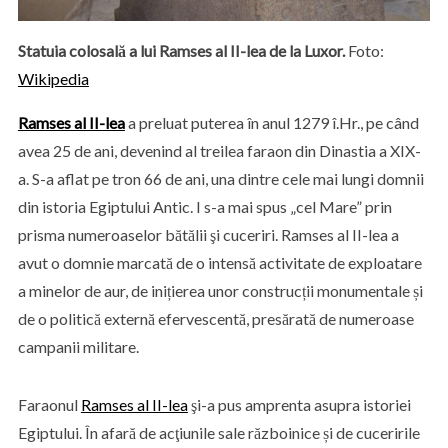
Statuia colosală a lui Ramses al II-lea de la Luxor.
Foto:
Wikipedia
Ramses al II-lea
a preluat puterea în anul 1279 î.Hr., pe când
avea 25 de ani, devenind al treilea faraon din Dinastia a XIX-
a. S-a aflat pe tron 66 de ani, una dintre cele mai lungi domnii
din istoria Egiptului Antic. I s-a mai spus „cel Mare” prin
prisma numeroaselor bătălii şi cuceriri. Ramses al II-lea a
avut o domnie marcată de o intensă activitate de exploatare
a minelor de aur, de inițierea unor construcții monumentale și
de o politică externă efervescentă, presărată de numeroase
campanii militare.
Faraonul
Ramses al II-lea
şi-a pus amprenta asupra istoriei
Egiptului. În afară de acţiunile sale războinice și de cuceririle