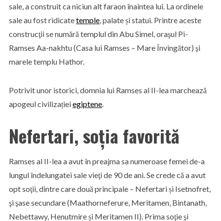
sale, a construit ca niciun alt faraon înaintea lui. La ordinele
sale au fost ridicate
temple
, palate și statui. Printre aceste
construcţii se numără templul din Abu Simel, oraşul Pi-
Ramses Aa-nakhtu (Casa lui Ramses – Mare Învingător) şi
marele templu Hathor.
Potrivit unor istorici, domnia lui Ramses al II-lea marchează
apogeul civilizației
egiptene
.
Nefertari, soţia favorită
Ramses al II-lea a avut în preajma sa numeroase femei de-a
lungul îndelungatei sale vieţi de 90 de ani. Se crede că a avut
opt soţii, dintre care două principale – Nefertari și Isetnofret,
şi şase secundare (Maathorneferure, Meritamen, Bintanath,
Nebettawy, Henutmire și Meritamen II). Prima soţie şi