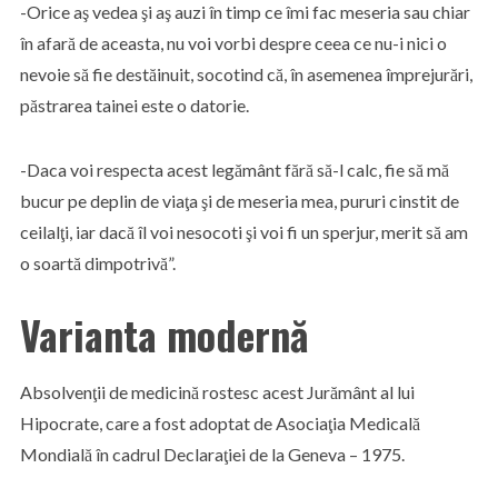
-Orice aş vedea şi aş auzi în timp ce îmi fac meseria sau chiar
în afară de aceasta, nu voi vorbi despre ceea ce nu-i nici o
nevoie să fie destăinuit, socotind că, în asemenea împrejurări,
păstrarea tainei este o datorie.
-Daca voi respecta acest legământ fără să-l calc, fie să mă
bucur pe deplin de viaţa şi de meseria mea, pururi cinstit de
ceilalţi, iar dacă îl voi nesocoti şi voi fi un sperjur, merit să am
o soartă dimpotrivă”.
Varianta modernă
Absolvenţii de medicină rostesc acest Jurământ al lui
Hipocrate, care a fost adoptat de Asociaţia Medicală
Mondială în cadrul Declaraţiei de la Geneva – 1975.