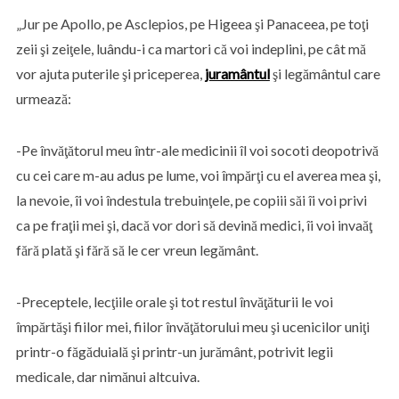
„Jur pe Apollo, pe Asclepios, pe Higeea şi Panaceea, pe toţi
zeii şi zeiţele, luându-i ca martori că voi indeplini, pe cât mă
vor ajuta puterile şi priceperea,
juramântul
şi legământul care
urmează:
-Pe învăţătorul meu într-ale medicinii îl voi socoti deopotrivă
cu cei care m-au adus pe lume, voi împărţi cu el averea mea şi,
la nevoie, îi voi îndestula trebuinţele, pe copiii săi îi voi privi
ca pe fraţii mei şi, dacă vor dori să devină medici, îi voi invaăţ
fără plată şi fără să le cer vreun legământ.
-Preceptele, lecţiile orale şi tot restul învăţăturii le voi
împărtăşi fiilor mei, fiilor învăţătorului meu şi ucenicilor uniţi
printr-o făgăduială şi printr-un jurământ, potrivit legii
medicale, dar nimănui altcuiva.