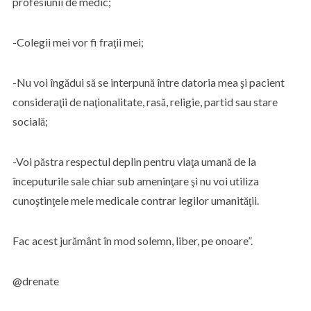
profesiunii de medic;
-Colegii mei vor fi fraţii mei;
-Nu voi îngădui să se interpună între datoria mea şi pacient
consideraţii de naţionalitate, rasă, religie, partid sau stare
socială;
-Voi păstra respectul deplin pentru viaţa umană de la
începuturile sale chiar sub ameninţare şi nu voi utiliza
cunoştinţele mele medicale contrar legilor umanităţii.
Fac acest jurământ în mod solemn, liber, pe onoare”.
@drenate