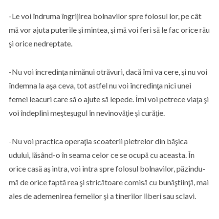
-Le voi îndruma îngrijirea bolnavilor spre folosul lor, pe cât
mă vor ajuta puterile şi mintea, şi mă voi feri să le fac orice rău
şi orice nedreptate.
-Nu voi încredinţa nimănui otrăvuri, dacă îmi va cere, şi nu voi
îndemna la aşa ceva, tot astfel nu voi încredinţa nici unei
femei leacuri care să o ajute să lepede. Îmi voi petrece viaţa şi
voi îndeplini meşteşugul în nevinovăţie şi curăţie.
-Nu voi practica operaţia scoaterii pietrelor din băşica
udului, lăsând-o în seama celor ce se ocupă cu aceasta. În
orice casă aş intra, voi intra spre folosul bolnavilor, păzindu-
mă de orice faptă rea şi stricătoare comisă cu bunăştiinţă, mai
ales de ademenirea femeilor şi a tinerilor liberi sau sclavi.