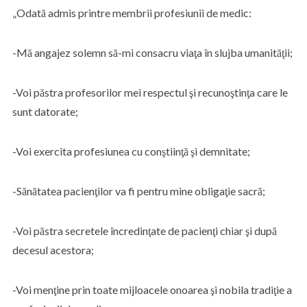
„Odată admis printre membrii profesiunii de medic:
-Mă angajez solemn să-mi consacru viaţa în slujba umanităţii;
-Voi păstra profesorilor mei respectul şi recunoştinţa care le
sunt datorate;
-Voi exercita profesiunea cu conştiinţă şi demnitate;
-Sănătatea pacienţilor va fi pentru mine obligaţie sacră;
-Voi păstra secretele încredinţate de pacienţi chiar şi după
decesul acestora;
-Voi menţine prin toate mijloacele onoarea şi nobila tradiţie a