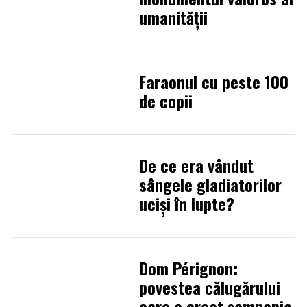
umanității
Faraonul cu peste 100
de copii
De ce era vândut
sângele gladiatorilor
ucişi în lupte?
Dom Pérignon:
povestea călugărului
care a creat şampania