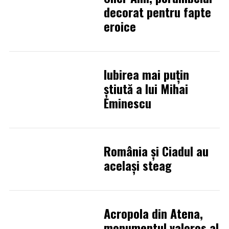
decorat pentru fapte
eroice
Iubirea mai puţin
ştiută a lui Mihai
Eminescu
România şi Ciadul au
acelaşi steag
Acropola din Atena,
monumentul valoros al