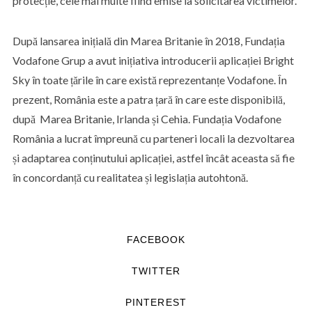
protecție, cele mai multe fiind emise la solicitarea victimelor.
După lansarea inițială din Marea Britanie în 2018, Fundația
Vodafone Grup a avut inițiativa introducerii aplicației Bright
Sky în toate țările în care există reprezentanțe Vodafone. În
prezent, România este a patra țară în care este disponibilă,
după Marea Britanie, Irlanda și Cehia. Fundația Vodafone
România a lucrat împreună cu parteneri locali la dezvoltarea
și adaptarea conținutului aplicației, astfel încât aceasta să fie
în concordanță cu realitatea și legislația autohtonă.
FACEBOOK
TWITTER
PINTEREST