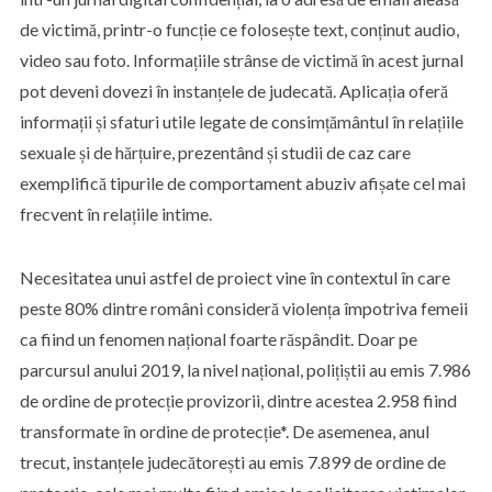
de victimă, printr-o funcție ce folosește text, conținut audio,
video sau foto. Informațiile strânse de victimă în acest jurnal
pot deveni dovezi în instanțele de judecată. Aplicația oferă
informații și sfaturi utile legate de consimțământul în relațiile
sexuale și de hărțuire, prezentând și studii de caz care
exemplifică tipurile de comportament abuziv afișate cel mai
frecvent în relațiile intime.
Necesitatea unui astfel de proiect vine în contextul în care
peste 80% dintre români consideră violența împotriva femeii
ca fiind un fenomen național foarte răspândit. Doar pe
parcursul anului 2019, la nivel național, polițiștii au emis 7.986
de ordine de protecție provizorii, dintre acestea 2.958 fiind
transformate în ordine de protecție*. De asemenea, anul
trecut, instanțele judecătorești au emis 7.899 de ordine de