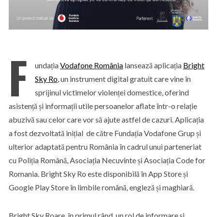
F
undația
Vodafone România
lansează aplicația
Bright
Sky Ro
, un instrument digital gratuit care vine în
sprijinul victimelor violenței domestice, oferind
asistență și informații utile persoanelor aflate într-o relație
abuzivă sau celor care vor să ajute astfel de cazuri. Aplicația
a fost dezvoltată inițial de către Fundația Vodafone Grup și
ulterior adaptată pentru România în cadrul unui parteneriat
cu Poliția Română, Asociația Necuvinte și Asociația Code for
Romania. Bright Sky Ro este disponibilă în App Store și
Google Play Store în limbile română, engleză și maghiară.
Bright Sky Roare, în primul rând, un rol de informare și