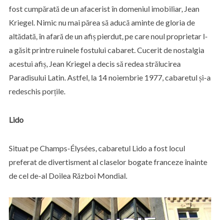
fost cumpărată de un afacerist în domeniul imobiliar, Jean
Kriegel. Nimic nu mai părea să aducă aminte de gloria de
altădată, în afară de un afiș pierdut, pe care noul proprietar l-
a găsit printre ruinele fostului cabaret. Cucerit de nostalgia
acestui afiș, Jean Kriegel a decis să redea strălucirea
Paradisului Latin. Astfel, la 14 noiembrie 1977, cabaretul și-a
redeschis porțile.
Lido
Situat pe Champs-Élysées, cabaretul Lido a fost locul
preferat de divertisment al claselor bogate franceze înainte
de cel de-al Doilea Război Mondial.