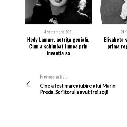
4 septembrie 2021
21 f
Hedy Lamarr, actriţa genială.
Elisabeta 
Cum a schimbat lumea prin
prima re
invenţia sa
Previous article
Cine a fost marea iubire a lui Marin
Preda. Scriitorul a avut trei soţii