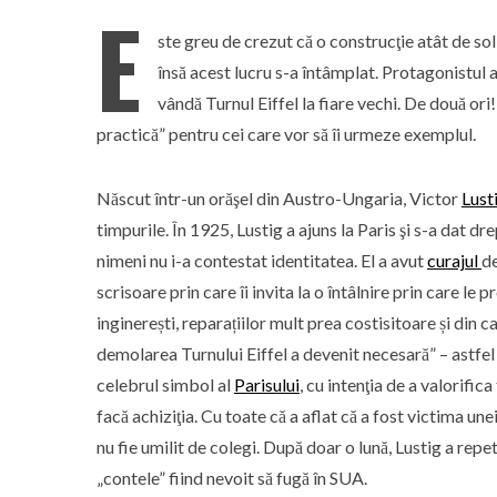
E
ste greu de crezut că o construcţie atât de so
însă acest lucru s-a întâmplat. Protagonistul a f
vândă Turnul Eiffel la fiare vechi. De două ori
practică” pentru cei care vor să îi urmeze exemplul.
Născut într-un orăşel din Austro-Ungaria, Victor
Lust
timpurile. În 1925, Lustig a ajuns la Paris şi s-a dat dr
nimeni nu i-a contestat identitatea. El a avut
curajul
de
scrisoare prin care îi invita la o întâlnire prin care l
inginerești, reparațiilor mult prea costisitoare și din
demolarea Turnului Eiffel a devenit necesară” – astfel 
celebrul simbol al
Parisului
, cu intenţia de a valorific
facă achiziţia. Cu toate că a aflat că a fost victima un
nu fie umilit de colegi. După doar o lună, Lustig a repet
„contele” fiind nevoit să fugă în SUA.