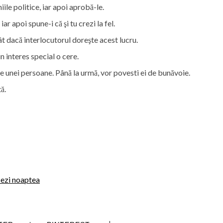
ile politice, iar apoi aprobă-le.
iar apoi spune-i că şi tu crezi la fel.
cât dacă interlocutorul doreşte acest lucru.
 interes special o cere.
le unei persoane. Până la urmă, vor povesti ei de bunăvoie.
ă.
fiezi noaptea