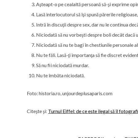
Aşteapt-o pe cealaltă persoană să-şi exprime opini
Lasă interlocutorul să îşi spună părerile religioase, 
Intră în discuţii despre sex, dar nu le continua de
Niciodată să nu vorbeşti despre boli decât dacă un
Niciodată să nu te bagi în chestiunile personale a
Nu te făli. Lasă-ţi importanţa să fie discret evident
Să nu fii niciodată murdar.
Nu te îmbăta niciodată.
Foto: historia.ro, unjourdeplusaparis.com
Citeşte şi:
Turnul Eiffel: de ce este ilegal să îl fotogra