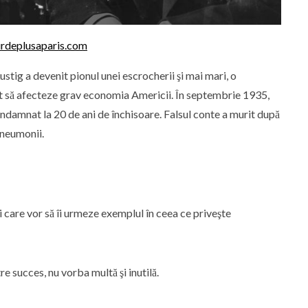
urdeplusaparis.com
Lustig a devenit pionul unei escrocherii şi mai mari, o
tut să afecteze grav economia Americii. În septembrie 1935,
 condamnat la 20 de ani de închisoare. Falsul conte a murit după
pneumonii.
ei care vor să îi urmeze exemplul în ceea ce priveşte
re succes, nu vorba multă şi inutilă.