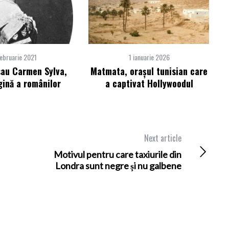
ebruarie 2021
1 ianuarie 2026
sau Carmen Sylva,
Matmata, oraşul tunisian care
gină a românilor
a captivat Hollywoodul
Next article
Motivul pentru care taxiurile din
Londra sunt negre şi nu galbene