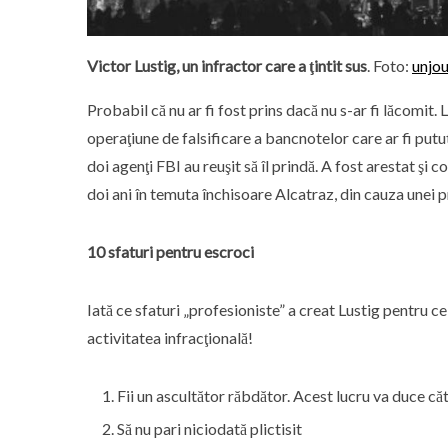
Victor Lustig, un infractor care a ţintit sus
. Foto:
unjo
Probabil că nu ar fi fost prins dacă nu s-ar fi lăcomit. 
operaţiune de falsificare a bancnotelor care ar fi pu
doi agenţi FBI au reuşit să îl prindă. A fost arestat şi
doi ani în temuta închisoare Alcatraz, din cauza unei 
10 sfaturi pentru escroci
Iată ce sfaturi „profesioniste” a creat Lustig pentru c
activitatea infracţională!
Fii un ascultător răbdător. Acest lucru va duce căt
Să nu pari niciodată plictisit