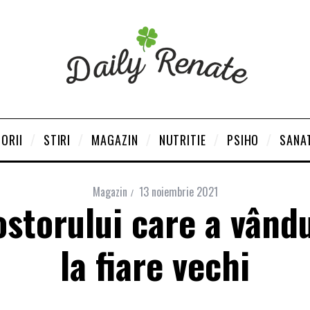
ORII
STIRI
MAGAZIN
NUTRITIE
PSIHO
SANA
Magazin
13 noiembrie 2021
storului care a vândut
la fiare vechi