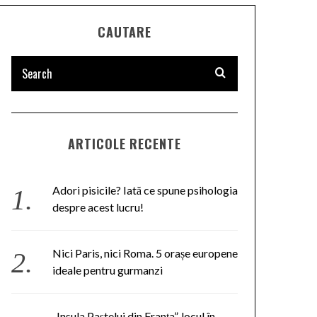
CAUTARE
ARTICOLE RECENTE
Adori pisicile? Iată ce spune psihologia
despre acest lucru!
Nici Paris, nici Roma. 5 orașe europene
ideale pentru gurmanzi
„Insula Paştelui din Franţa”, locul în