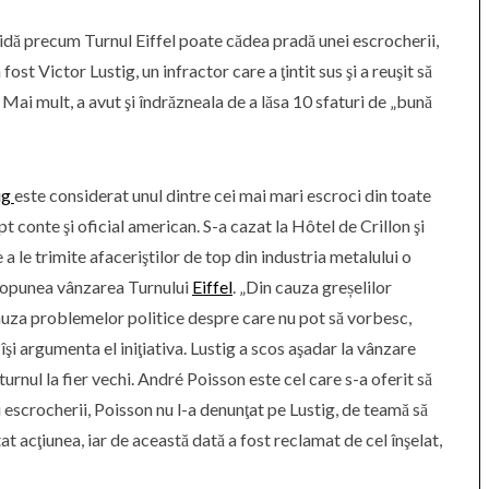
lidă precum Turnul Eiffel poate cădea pradă unei escrocherii,
ost Victor Lustig, un infractor care a ţintit sus şi a reuşit să
! Mai mult, a avut şi îndrăzneala de a lăsa 10 sfaturi de „bună
ig
este considerat unul dintre cei mai mari escroci din toate
ept conte şi oficial american. S-a cazat la Hôtel de Crillon şi
 a le trimite afaceriştilor de top din industria metalului o
e propunea vânzarea Turnului
Eiffel
. „Din cauza greșelilor
 cauza problemelor politice despre care nu pot să vorbesc,
îşi argumenta el iniţiativa. Lustig a scos aşadar la vânzare
a turnul la fier vechi. André Poisson este cel care s-a oferit să
ei escrocherii, Poisson nu l-a denunţat pe Lustig, de teamă să
at acţiunea, iar de această dată a fost reclamat de cel înşelat,