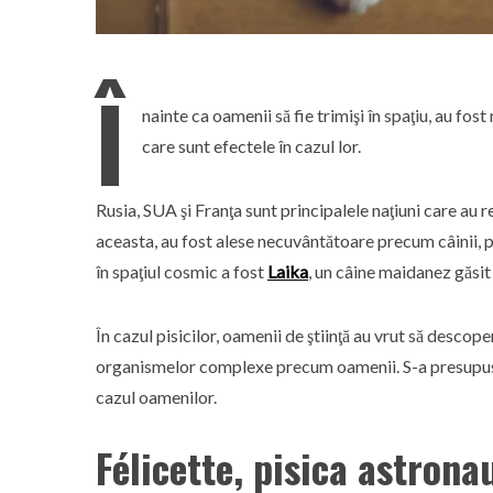
Î
nainte ca oamenii să fie trimişi în spaţiu, au fo
care sunt efectele în cazul lor.
Rusia, SUA şi Franţa sunt principalele naţiuni care au r
aceasta, au fost alese necuvântătoare precum câinii, pi
în spaţiul cosmic a fost
Laika
, un câine maidanez găsit
În cazul pisicilor, oamenii de ştiinţă au vrut să desco
organismelor complexe precum oamenii. S-a presupus că 
cazul oamenilor.
Félicette, pisica astrona