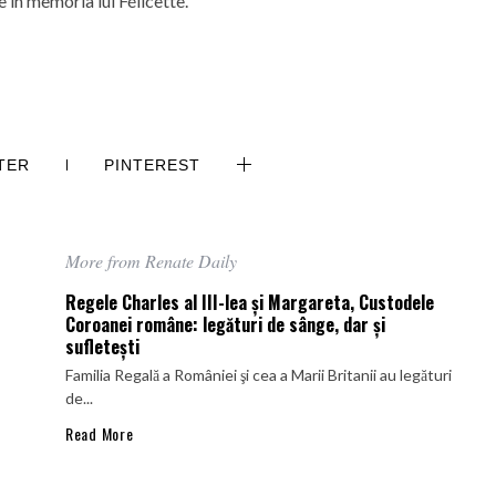
e în memoria lui Félicette.
TER
PINTEREST
More from Renate Daily
Regele Charles al III-lea şi Margareta, Custodele
Coroanei române: legături de sânge, dar şi
sufleteşti
Familia Regală a României şi cea a Marii Britanii au legături
de...
Read More