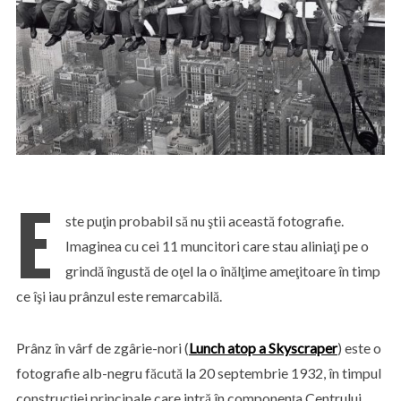
E
ste puţin probabil să nu ştii această fotografie.
Imaginea cu cei 11 muncitori care stau aliniaţi pe o
grindă îngustă de oţel la o înălţime ameţitoare în timp
ce îşi iau prânzul este remarcabilă.
Prânz în vârf de zgârie-nori (
Lunch atop a Skyscraper
) este o
fotografie alb-negru făcută la 20 septembrie 1932, în timpul
construcţiei principale care intră în componenţa Centrului