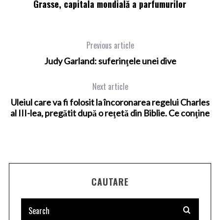
e
Grasse, capitala mondială a parfumurilor
C
Previous article
Judy Garland: suferinţele unei dive
Next article
Uleiul care va fi folosit la încoronarea regelui Charles
al III-lea, pregătit după o reţetă din Biblie. Ce conţine
CAUTARE