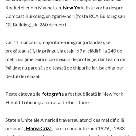
Rockefeller din Manhattan,
New York
. Este vorba despre
Comcast Buikding, un zgârie-nori (fosta RCA Building sau
GE Building), de 260 de metri.
Cei 11 muncitori, majoritatea imigranţi irlandezi, se
pregăteau să îşi ia prânzul, la etajul 69 al clădirii, la 240 de
metri înălţime. Fără nicio măsură de protecţie, dar teama de
înălţime nu pare să se citească pe chipurile lor, ba chiar par
destul de relaxaţi.
Peste câteva zile,
fotografia
a fost publicată în New York
Herald Tribune şi a intrat astfel în istorie.
Statele Unite ale Americii traversau atunci cea mai dificilă
perioadă,
Marea Criză
, care a durat între anii 1929 şi 1933.