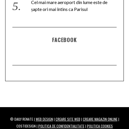
Cel mai mare aeroport din lume este de
șapte ori mai întins ca Parisul
FACEBOOK
© DAILY RENATE |
WEB DESIGN
|
CREARE SITE WEB
|
CREARE MAGAZIN ONLINE
|
COSTIDESIGN |
POLITICA DE CONFIDENTIALITATE
|
POLITICA COOKIES