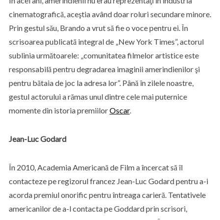
În acei ani, amerindienii nu erau reprezentaţi în industria
cinematografică, aceştia având doar roluri secundare minore.
Prin gestul său, Brando a vrut să fie o voce pentru ei. În
scrisoarea publicată integral de „New York Times”, actorul
sublinia următoarele: „comunitatea filmelor artistice este
responsabilă pentru degradarea imaginii amerindienilor şi
pentru bătaia de joc la adresa lor”. Până în zilele noastre,
gestul actorului a rămas unul dintre cele mai puternice
momente din istoria premiilor
Oscar
.
Jean-Luc Godard
În 2010, Academia Americană de Film a încercat să îl
contacteze pe regizorul francez Jean-Luc Godard pentru a-i
acorda premiul onorific pentru întreaga carieră. Tentativele
americanilor de a-l contacta pe Goddard prin scrisori,