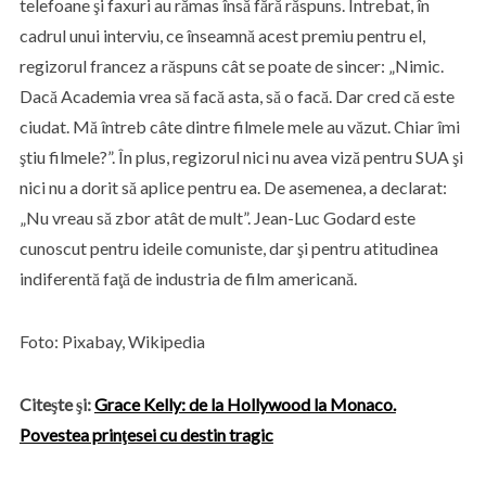
telefoane şi faxuri au rămas însă fără răspuns. Întrebat, în
cadrul unui interviu, ce înseamnă acest premiu pentru el,
regizorul francez a răspuns cât se poate de sincer: „Nimic.
Dacă Academia vrea să facă asta, să o facă. Dar cred că este
ciudat. Mă întreb câte dintre filmele mele au văzut. Chiar îmi
ştiu filmele?”. În plus, regizorul nici nu avea viză pentru SUA şi
nici nu a dorit să aplice pentru ea. De asemenea, a declarat:
„Nu vreau să zbor atât de mult”. Jean-Luc Godard este
cunoscut pentru ideile comuniste, dar şi pentru atitudinea
indiferentă faţă de industria de film americană.
Foto: Pixabay, Wikipedia
Citeşte şi:
Grace Kelly: de la Hollywood la Monaco.
Povestea prinţesei cu destin tragic