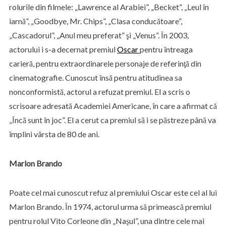
rolurile din filmele: „Lawrence al Arabiei”, „Becket”, „Leul în
iarnă”, „Goodbye, Mr. Chips”, „Clasa conducătoare”,
„Cascadorul”, „Anul meu preferat” şi „Venus”. În 2003,
actorului i s-a decernat premiul
Oscar
pentru întreaga
carieră, pentru extraordinarele personaje de referinţă din
cinematografie. Cunoscut însă pentru atitudinea sa
nonconformistă, actorul a refuzat premiul. El a scris o
scrisoare adresată Academiei Americane, în care a afirmat că
„Încă sunt în joc”. El a cerut ca premiul să i se păstreze până va
împlini vârsta de 80 de ani.
Marlon Brando
Poate cel mai cunoscut refuz al premiului Oscar este cel al lui
Marlon Brando. În 1974, actorul urma să primească premiul
pentru rolul Vito Corleone din „Naşul”, una dintre cele mai